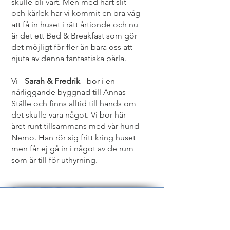
skulle bli vårt. Men med hårt slit
och kärlek har vi kommit en bra väg
att få in huset i rätt årtionde och nu
är det ett Bed & Breakfast som gör
det möjligt för fler än bara oss att
njuta av denna fantastiska pärla.
Vi -
Sarah & Fredrik
- bor i en
närliggande byggnad till Annas
Ställe och finns alltid till hands om
det skulle vara något. Vi bor här
året runt tillsammans med vår hund
Nemo. Han rör sig fritt kring huset
men får ej gå in i något av de rum
som är till för uthyrning.
Annas ställe B&B
Kontakta oss För